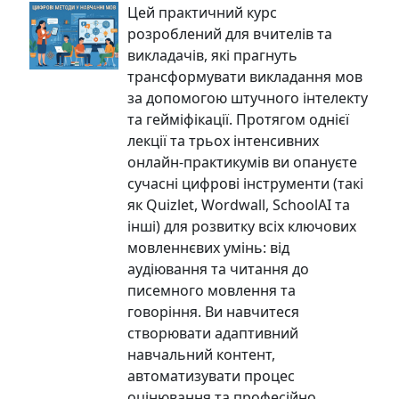
Цей практичний курс
розроблений для вчителів та
викладачів, які прагнуть
трансформувати викладання мов
за допомогою штучного інтелекту
та гейміфікації. Протягом однієї
лекції та трьох інтенсивних
онлайн-практикумів ви опануєте
сучасні цифрові інструменти (такі
як Quizlet, Wordwall, SchoolAI та
інші) для розвитку всіх ключових
мовленнєвих умінь: від
аудіювання та читання до
писемного мовлення та
говоріння. Ви навчитеся
створювати адаптивний
навчальний контент,
автоматизувати процес
оцінювання та професійно