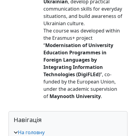
Ukrainian
, develop practical
communication skills for everyday
situations, and build awareness of
Ukrainian culture.
The course was developed within
the Erasmus+ project
“
Modernisation of University
Education Programmes in
Foreign Languages by
Integrating Information
Technologies (DigiFLEd)
”, co-
funded by the European Union,
under the academic supervision
of
Maynooth University
.
Блоки
Пропустити Навігація
Навігація
На головну