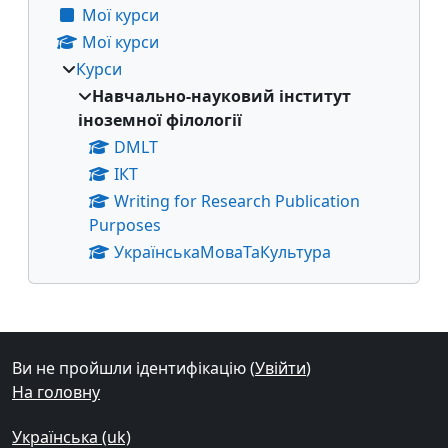
Мої курси
Мої курси
Курси
Навчально-науковий інститут
іноземної філології
DMLT
ІКТ
Writing for Research Publication
Purposes
УкраїнськаМоваТаКультура
Додаткові блоки
Ви не пройшли ідентифікацію (
Увійти
)
На головну
Українська ‎(uk)‎