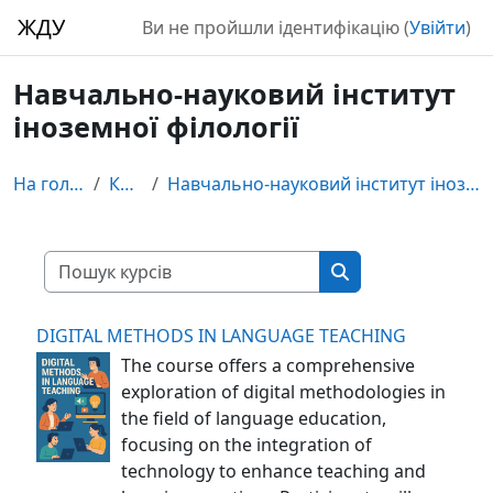
Перейти до головного вмісту
ЖДУ
Ви не пройшли ідентифікацію (
Увійти
)
Навчально-науковий інститут
іноземної філології
На головну
Курси
Навчально-науковий інститут іноземної філології
Пошук курсів
Пошук курсів
DIGITAL METHODS IN LANGUAGE TEACHING
The course offers a comprehensive
exploration of digital methodologies in
the field of language education,
focusing on the integration of
technology to enhance teaching and